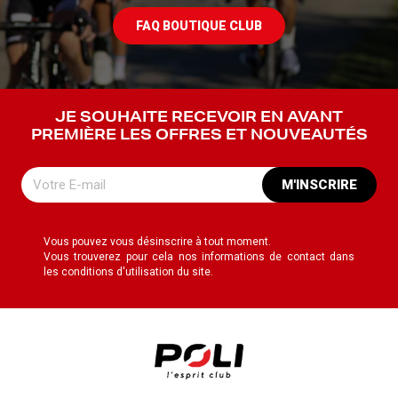
FAQ BOUTIQUE CLUB
JE SOUHAITE RECEVOIR EN AVANT
PREMIÈRE LES OFFRES ET NOUVEAUTÉS
M'INSCRIRE
Vous pouvez vous désinscrire à tout moment.
Vous trouverez pour cela nos informations de contact dans
les conditions d'utilisation du site.